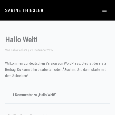
Hallo Welt!
Von
Fabio Vollers
/
21. Dezember 2017
Willkommen zur deutschen Version von WordPress. Dies ist der erste
Beitrag. Du kannst ihn bearbeiten oder lÃ¶schen. Und dann starte mit
dem Schreiben!
1 Kommentar zu „Hallo Welt!“