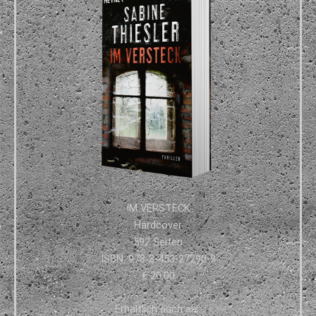
IM VERSTECK
Hardcover
592 Seiten
ISBN: 978-3-453-27290-3
€ 20,00
Erhältlich auch als: