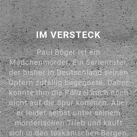
IM VERSTECK
Paul Böger ist ein
Mädchenmörder. Ein Serientäter,
der bisher in Deutschland seinen
Opfern zufällig begegnete. Daher
konnte ihm die Polizei auch noch
nicht auf die Spur kommen. Aber
er leidet selbst unter seinem
mörderischen Trieb und kauft
sich in den toskanischen Bergen,