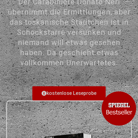
Der Carabiniere Donato Neri
übernimmt die Ermittlungen, aber
das toskanische Städtchen ist in
Schockstarre versunken und
niemand will etwas gesehen
haben. Da geschieht etwas
vollkommen Unerwartetes.
kostenlose Leseprobe