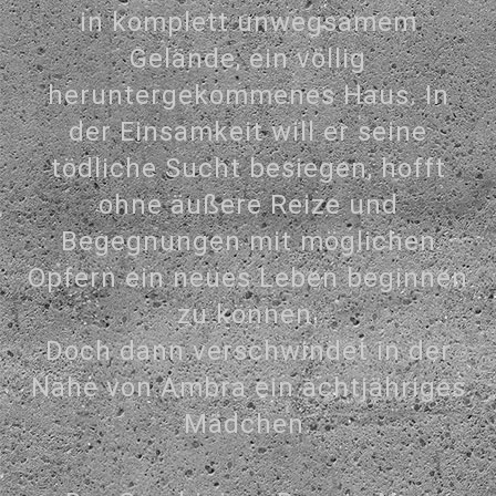
in komplett unwegsamem
Gelände, ein völlig
heruntergekommenes Haus. In
der Einsamkeit will er seine
tödliche Sucht besiegen, hofft
ohne äußere Reize und
Begegnungen mit möglichen
Opfern ein neues Leben beginnen
zu können.
Doch dann verschwindet in der
Nähe von Ambra ein achtjähriges
Mädchen.