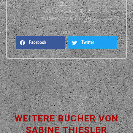
EBOOK
ZUR HEYNE-BUCHSEITE
BEI AMAZON BESTELLEN
TEILEN
Facebook
Twitter
WEITERE BÜCHER VON
SABINE THIESLER