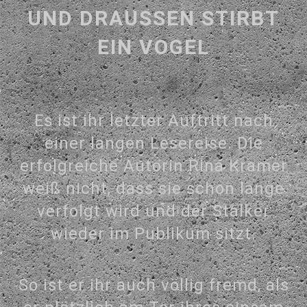
UND DRAUSSEN STIRBT
EIN VOGEL
Es ist ihr letzter Auftritt nach
einer langen Lesereise. Die
erfolgreiche Autorin Rina Kramer
weiß nicht, dass sie schon lange
verfolgt wird und der Stalker
wieder im Publikum sitzt.
So ist er ihr auch völlig fremd, als