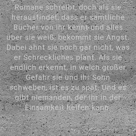
Romane schreibt, doch als sie
herausfindet, dass er sämtliche
Bücher von ihr kennt und alles
über sie weiß, bekommt sie Angst.
Dabei ahnt sie noch gar nicht, was
er Schreckliches plant. Als sie
endlich erkennt, in welch großer
Gefahr sie und ihr Sohn
schweben, ist es zu spät. Und es
gibt niemanden, der ihr in der
Einsamkeit helfen kann.