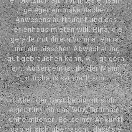
er plötzlich am Tor ihres einsam
gelegenen toskanischen
Anwesens auftaucht und das
Ferienhaus mieten will. Rina, die
gerade mit ihrem Sohn allein ist
und ein bisschen Abwechslung
gut gebrauchen kann, willigt gern
ein. Außerdem ist ihr der Mann
durchaus sympathisch.
Aber der Gast benimmt sich
eigentümlich und wird ihr immer
unheimlicher. Bei seiner Ankunft
gab er sich überrascht, dass sie