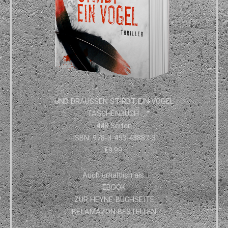
UND DRAUSSEN STIRBT EIN VOGEL
TASCHENBUCH
448 Seiten
ISBN: 978-3-453-43887-3
€9,99
Auch erhältlich als:
EBOOK
ZUR HEYNE-BUCHSEITE
BEI AMAZON BESTELLEN