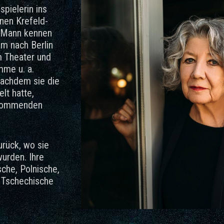
spielerin ins
nen Krefeld-
n Mann kennen
m nach Berlin
m Theater und
mme u. a.
Nachdem sie die
lt hatte,
n kommenden
urück, wo sie
wurden. Ihre
sche, Polnische,
 Tschechische