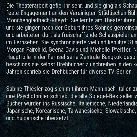
Die Theaterarbeit gefiel ihr sehr, und sie ging als Schau
feste Engagement an den Vereinigten Städtischen Büh
Mönchengladbach-Rheydt. Sie lernte am Theater ihre
und sie gingen nach der Geburt ihres Sohnes gemeinsa
und arbeiteten dort als freischaffende Schauspieler a
im Fernsehen. Sie synchronisierte viel und lieh ihre Sti
Morgan Fairchild, Geena Davis und Michelle Pfeiffer. 
Hauptrolle in der Fernsehserie Zentrale Bangkok gespie
beschloss sie selbst Drehbücher zu schreiben.In de
Jahren schrieb sie Drehbücher für diverse TV-Serien.
Sabine Thiesler zog sich mit ihrem Mann nach Italien z
ihre Psychothriller schrieb, die alle Spiegel-Bestseller 
Bücher wurden ins Russische, Italienische, Niederländi
Japanische, Koreanische, Taiwanesische, Slowakische,
und Bulgarische übersetzt.