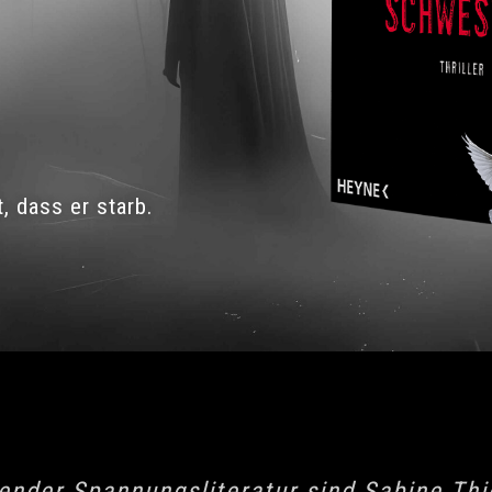
, dass er starb.
nder Spannungsliteratur sind Sabine Thi