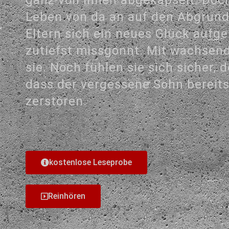
Leben von da an auf den Abgrund
Eltern sich ein neues Glück aufge
zutiefst missgönnt. Mit wachsen
sie. Noch fühlen sie sich sicher, 
dass der vergessene Sohn bereits 
zerstören.
kostenlose Leseprobe
Reinhören