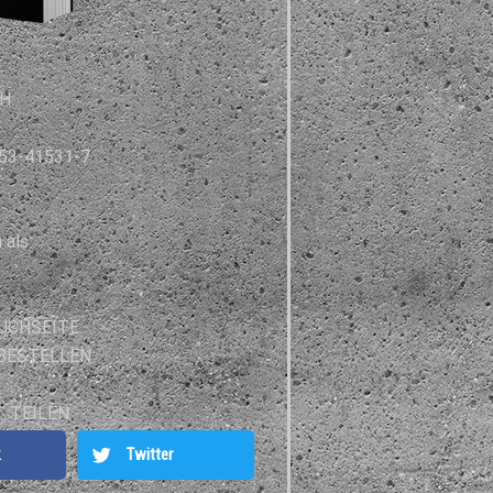
S
H
453-41531-7
 als:
UCHSEITE
BESTELLEN
S
TEILEN
k
Twitter