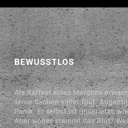
BEWUSSTLOS
Als Raffael eines Morgens erwacht
seine Sachen voller Blut. Augenbli
Panik. Er selbst ist unverletzt, wie
Aber woher stammt das Blut? Was 