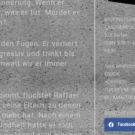
Erinnerung. Wenn er
, was er tut. Mordet er
BEWUSSTLO
n?
TASCHENBUC
528 Seiten
en Fugen. Er verliert
ISBN: 978-3-
€9,99
ressiv und trinkt bis
Umwelt wir er immer
Auch erhältlich
EBOOK
HÖRBUCH
ZUR HEYNE-B
kommt, flüchtet Raffael
BEI AMAZON 
 seine Eltern, zu denen
BEWUSSTLO
t mehr hat. Nach einem
indheit hatte er sich
Faceboo
h während sein eigenes