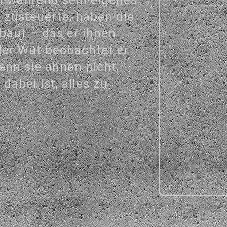
 zusteuerte, haben die
baut – das er ihnen
der Wut beobachtet er
denn sie ahnen nicht,
dabei ist, alles zu