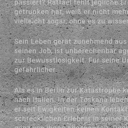
passiert? Raffael fehlt jegliche 
getrunken hat, weiß er nicht mehr
vielleicht sogar, ohne es zu wisse
Sein Leben gerät zunehmend aus d
seinen Job, ist unberechenbar agg
zur Bewusstlosigkeit. Für seine 
gefährlicher.
Als es in Berlin zur Katastrophe 
nach Italien. In der Toskana leben
er seit Ewigkeiten keinen Kontak
schrecklichen Erlebnis in seiner K
ganz von ihnen abgekapselt. Doc