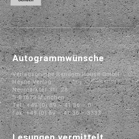
Autogrammwünsche
Verlagsgruppe Random House GmbH
Heyne Verlag
Neumarkter Str. 28
D-81673 München
Tel.: +49 (0) 89 – 41 36 – 0
Fax: +49 (0) 89 – 41 36 – 3333
Lesungen vermittelt