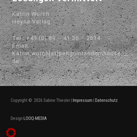
Katrin Wurch
Heyne Verlag
Tel.: +49 (0) 89 – 41 36 – 2614
Email:
Katrin.wurch[at]penguinrandomhouse.
de
Copyright © 2026 Sabine Thiesler |
Impressum
|
Datenschutz
Design
LOOQ-MEDIA