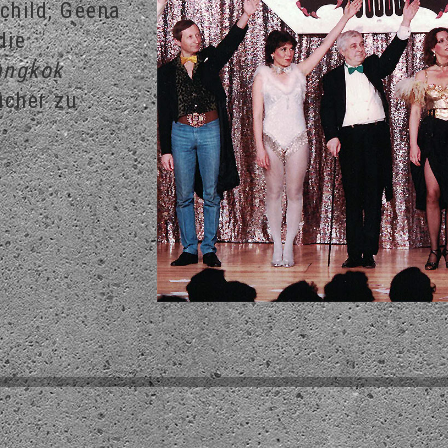
rchild, Geena
die
angkok
ücher zu