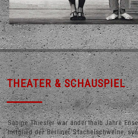
THEATER & SCHAUSPIEL
Sabine Thiesler war anderthalb Jahre Ens
mitglied der Berliner Stachelschweine, sy