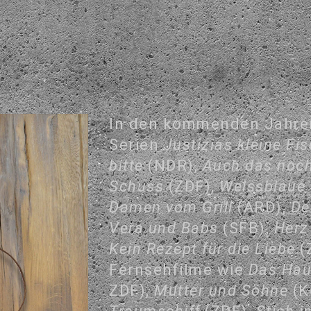
In den kommenden Jahren 
Serien
Justizias kleine Fi
bitte
(NDR),
Auch das noc
Schuss
(ZDF),
Weissblaue
Damen vom Grill
(ARD),
De
Vera und Babs
(SFB),
Herz
Kein Rezept für die Liebe
(
Fernsehfilme wie
Das Hau
ZDF),
Mutter und Söhne
(K