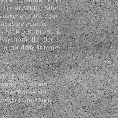
ns Herz
(Thriller, RTL),
Thriller, WDR),
Tatort
r Toskana
(ZDF),
Zum
hlagbare Familie
f 110
(MDR). Die Serie
Psychothriller
Der
en mit dem Grimme-
eb sie die
agödie),
Herz mit
rliner Posse mit
rrückt
(Komödie).