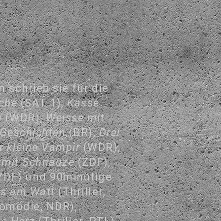
schrieb sie für die
sche
(SAT 1),
Kasse
h
(WDR),
Weisse mit
 Geschichten
(BR),
Drei
r kleine Vampir
(WDR),
 mit Schnauze
(ZDF),
ZDF) und 90minütige
s am Watt
(Thriller,
omödie, NDR),