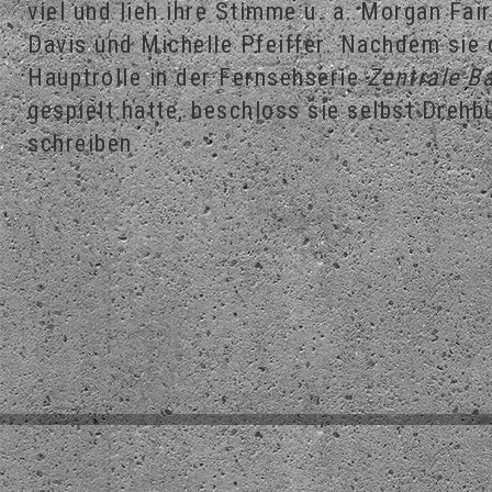
viel und lieh ihre Stimme u. a. Morgan Fai
Davis und Michelle Pfeiffer. Nachdem sie 
Hauptrolle in der Fernsehserie
Zentrale B
gespielt hatte, beschloss sie selbst Drehb
schreiben.