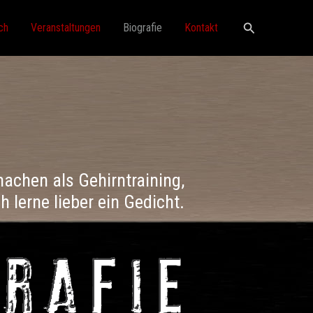
Suchen
ch
Veranstaltungen
Biografie
Kontakt
achen als Gehirntraining,
ch lerne lieber ein Gedicht.