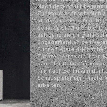
Nach dem Abitur begann s
Theaterwissenschaften an
studieren und besuchte di
Schauspielschule. Die The
sehr, und sie ging als Sch
Engagement an den Verei
Bühnen Krefeld-Mönchen
Theater lernte sie ihren
nach der Geburt ihres S
ihm nach Berlin, um dort 
Schauspieler am Theater 
arbeiten.