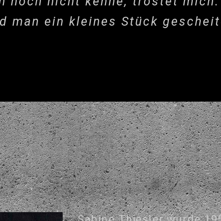
h noch nicht kenne, tröstet mich
ird man ein kleines Stück gescheit
Sabine Thiesler wurde 195