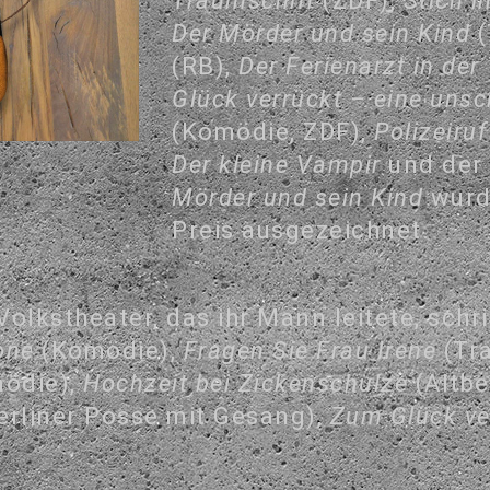
Traumschiff
(ZDF),
Stich i
Der Mörder und sein Kind
(
(RB),
Der Ferienarzt in de
Glück verrückt – eine unsc
(Komödie, ZDF),
Polizeiru
Der kleine Vampir
und der 
Mörder und sein Kind
wurd
Preis ausgezeichnet.
olkstheater, das ihr Mann leitete, schri
one
(Komödie),
Fragen Sie Frau Irene
(Tr
ödie),
Hochzeit bei Zickenschulze
(Altbe
erliner Posse mit Gesang),
Zum Glück ve