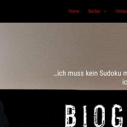
Home
Bücher
Hörbu
…ich muss kein Sudoku m
i