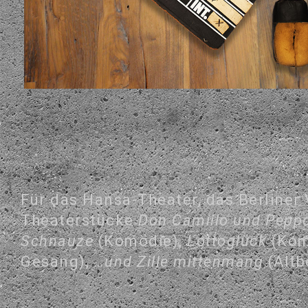
Für das Hansa-Theater, das Berliner V
Theaterstücke
Don Camillo und Pepp
Schnauze
(Komödie),
Lottoglück
(Kom
Gesang),
…und Zille mittenmang
(Altb