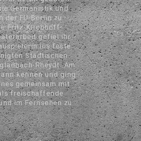
ie Germanistik und
 der FU-Berlin zu
e Fritz-Kirchhoff-
aterarbeit gefiel ihr
auspielerin ins feste
nigten Städtischen
gladbach-Rheydt. Am
 Mann kennen und ging
ohnes gemeinsam mit
als freischaffende
und im Fernsehen zu