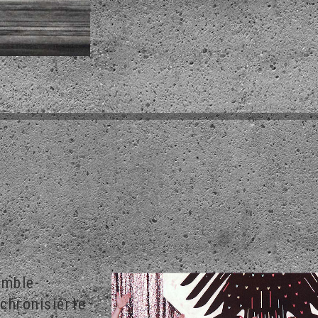
emble-
nchronisierte