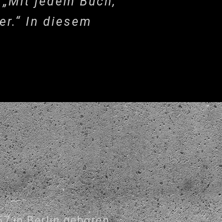
. „Mit jedem Buch,
er.“ In diesem
7 in Berlin geboren.