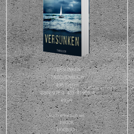
VERSUNKEN
TASCHENBUCH
496 Seiten
I
SBN: 978-3-453-41909-4
€9,99
Auch erhältlich als:
EBOOK
HÖRBUCH