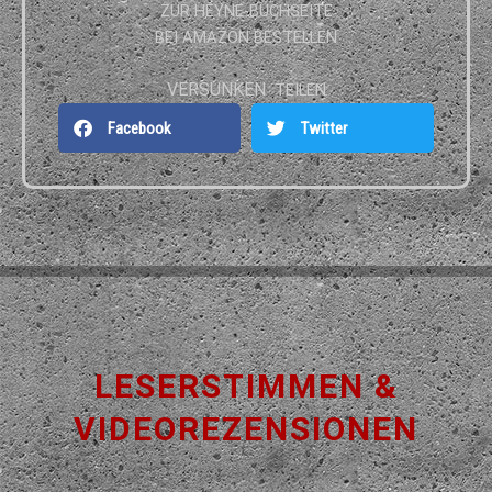
ZUR HEYNE-BUCHSEITE
BEI AMAZON BESTELLEN
VERSUNKEN
TEILEN
Facebook
Twitter
LESERSTIMMEN &
VIDEOREZENSIONEN