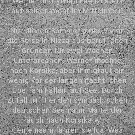
Werner und Vivian Faenzi stets
auf seiner Yacht im Mittelmeer.
Nur diesen Sommer muss Vivian
die Reise in Nizza aus beruflichen
Gründen für zwei Wochen
unterbrechen. Werner möchte
nach Korsika, aber ihm graut ein
wenig vor der langen nächtlichen
Überfahrt allein auf See. Durch
Zufall trifft er den sympathischen
deutschen Seemann Malte, der
auch nach Korsika will.
Gemeinsam fahren sie los. Was