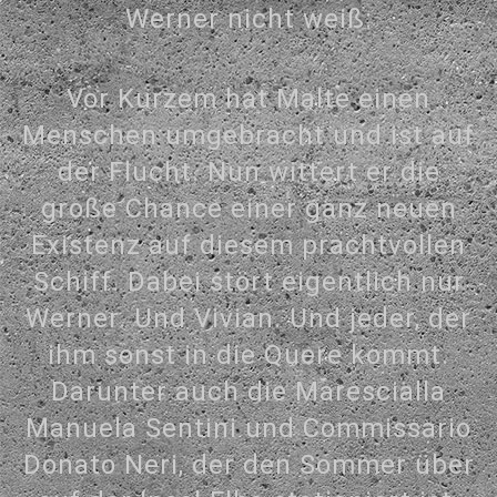
Werner nicht weiß:
Vor Kurzem hat Malte einen
Menschen umgebracht und ist auf
der Flucht. Nun wittert er die
große Chance einer ganz neuen
Existenz auf diesem prachtvollen
Schiff. Dabei stört eigentlich nur
Werner. Und Vivian. Und jeder, der
ihm sonst in die Quere kommt.
Darunter auch die Marescialla
Manuela Sentini und Commissario
Donato Neri, der den Sommer über